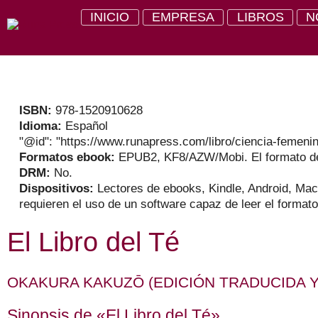
INICIO
EMPRESA
LIBROS
N
ISBN:
978-1520910628
Idioma:
Español
"@id": "https://www.runapress.com/libro/ciencia-femen
Formatos ebook:
EPUB2, KF8/AZW/Mobi. El formato de
DRM:
No.
Dispositivos:
Lectores de ebooks, Kindle, Android, Mac
requieren el uso de un software capaz de leer el format
El Libro del Té
OKAKURA KAKUZŌ
(EDICIÓN TRADUCIDA 
Sinopsis de «El Libro del Té»