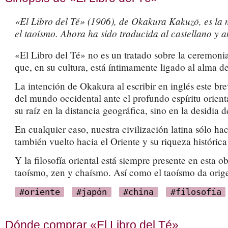
«El Libro del Té» (1906), de Okakura Kakuzō, es la me
el taoísmo. Ahora ha sido traducida al castellano y 
«El Libro del Té» no es un tratado sobre la ceremonia 
que, en su cultura, está íntimamente ligado al alma de
La intención de Okakura al escribir en inglés este brev
del mundo occidental ante el profundo espíritu orien
su raíz en la distancia geográfica, sino en la desidia
En cualquier caso, nuestra civilización latina sólo h
también vuelto hacia el Oriente y su riqueza histórica 
Y la filosofía oriental está siempre presente en esta o
taoísmo, zen y chaísmo. Así como el taoísmo da orige
#oriente
#japón
#china
#filosofía
Dónde comprar «El Libro del Té»