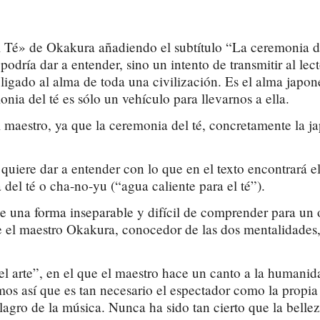
l Té» de Okakura añadiendo el subtítulo “La ceremonia del
 podría dar a entender, sino un intento de transmitir al le
te ligado al alma de toda una civilización. Es el alma j
nia del té es sólo un vehículo para llevarnos a ella.
 maestro, ya que la ceremonia del té, concretamente la j
quiere dar a entender con lo que en el texto encontrará 
 del té o cha-no-yu (“agua caliente para el té”).
 de una forma inseparable y difícil de comprender para un
ue el maestro Okakura, conocedor de las dos mentalidades,
l arte”, en el que el maestro hace un canto a la humanidad
así que es tan necesario el espectador como la propia obr
lagro de la música. Nunca ha sido tan cierto que la bellez