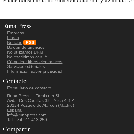
Puede consultar la información adicional y detallada s
Runa Press
Empresa
Libros
Noticias
RSS
Boletín de anuncios
No utilizamos DRM
No escribimos con IA
Cómo leer libros electrónicos
Servicios editoriales
Información sobre privacidad
Contacto
Formulario de contacto
Runa Press — Tarsis.net SL
Avda. Dos Castillas 33 - Ática 4 B-A
28224 Pozuelo de Alarcón (Madrid)
España
info@runapress.com
Tel: +34 911 413 259
Compartir: